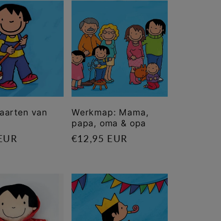
aarten van
Werkmap: Mama,
papa, oma & opa
le
 EUR
Normale
€12,95 EUR
prijs