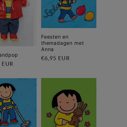
Feesten en
themadagen met
Anna
andpop
Normale
€6,95 EUR
le
5 EUR
prijs