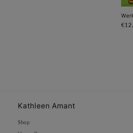
Wer
Nor
€12
prij
Kathleen Amant
Shop