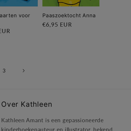
aarten voor
Paaszoektocht Anna
Normale
€6,95 EUR
le
 EUR
prijs
3
Over Kathleen
Kathleen Amant is een gepassioneerde
kinderboekenauteur en illustrator, bekend