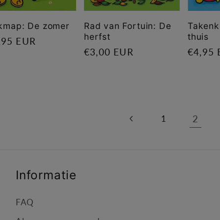
kmap: De zomer
Rad van Fortuin: De
Takenk
herfst
thuis
male
,95 EUR
Normale
€3,00 EUR
Norma
€4,95
s
prijs
prijs
2
1
Informatie
FAQ