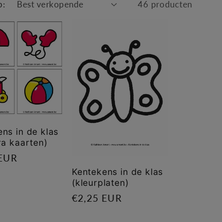
p:
46 producten
i
o
ns in de klas
ra kaarten)
le
 EUR
Kentekens in de klas
(kleurplaten)
Normale
€2,25 EUR
prijs