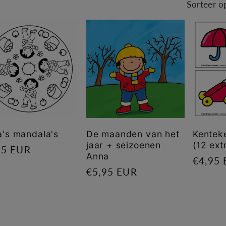
Sorteer o
's mandala's
De maanden van het
Kenteke
jaar + seizoenen
(12 ext
male
95 EUR
Anna
Norma
€4,95
s
Normale
€5,95 EUR
prijs
prijs