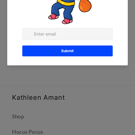
boekhandel.
OPGELET: Dit materiaal is auteursrechtelijk
beschermd. Het is
enkel voor eigen gebruik
en mag onder geen beding worden gedeeld
met collega's. Enkel op deze manier kan ik dit
materiaal verder blijven maken.
Kathleen Amant
Shop
Hocus Pocus