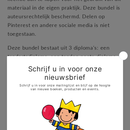
materiaal in de eigen praktijk. Deze bundel is
auteursrechtelijk beschermd. Delen op
Pinterest en andere sociale media is niet
toegestaan.
Deze bundel bestaat uit 3 diploma's: een
tandartsdiploma, een tanden poets-diploma en
een dapperheidsdiploma. Je kan ze afprinten
in kleur of in zwart-wit, om door de kleuter
zelf te laten inkleuren.
Bij deze diploma's horen de prentenboeken
voor peuters en jonge kleuters: 'Anna bij de
tandarts' en 'Anna poetst haar tanden'. De
boeken kunnen worden aangekocht in de