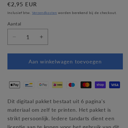
Normale
€2,95 EUR
prijs
Inclusief btw.
Verzendkosten
worden berekend bij de checkout.
Aantal
Aantal
Aantal
verlagen
verhogen
voor
voor
Aan winkelwagen toevoegen
Anna&#39;s
Anna&#39;s
tandartsdiploma
tandartsdiploma
Dit digitaal pakket bestaat uit 6 pagina's
materiaal om zelf te printen. Het pakket is
strikt persoonlijk. Iedere tandarts dient een
licentie aan te kopen voor het gebruik van dit