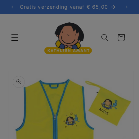
Meteen
Gratis verzending vanaf € 65,00
Grati
naar de
content
Winkelwagen
a direct naar
roductinformatie