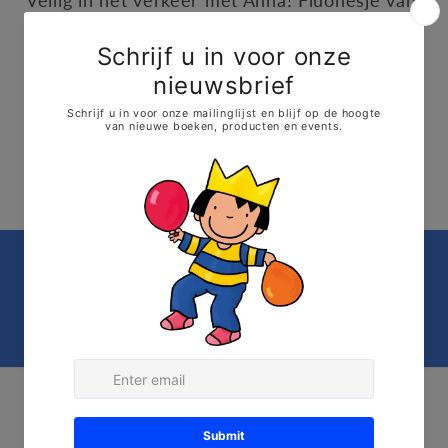
Veilig in het verkeer met Anna! Fluohesje van
Anna, ideaal voor peuters vanaf 2 jaar die van
een uitstapje houden. Handig verpakt in een
fluo-opbergtasje.
Opgelet, tailleert eerder klein
Prentenboeken die
kinderen helpen opgroeien
Kathleen Amant