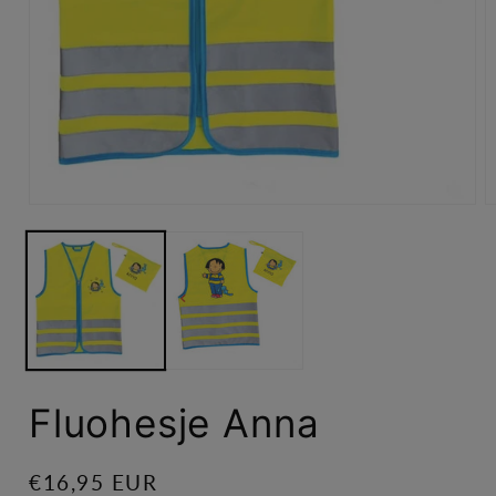
Media
M
1
2
openen
o
in
in
modaal
m
Fluohesje Anna
Normale
€16,95 EUR