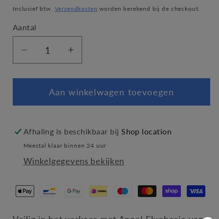
prijs
Inclusief btw.
Verzendkosten
worden berekend bij de checkout.
Aantal
Aantal
Aantal
verlagen
verhogen
voor
voor
Aan winkelwagen toevoegen
Fluohesje
Fluohesje
Anna
Anna
Afhaling is beschikbaar bij
Shop location
Meestal klaar binnen 24 uur
Winkelgegevens bekijken