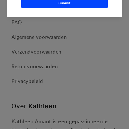
Informatie
FAQ
Algemene voorwaarden
Verzendvoorwaarden
Retourvoorwaarden
Privacybeleid
Over Kathleen
Kathleen Amant is een gepassioneerde