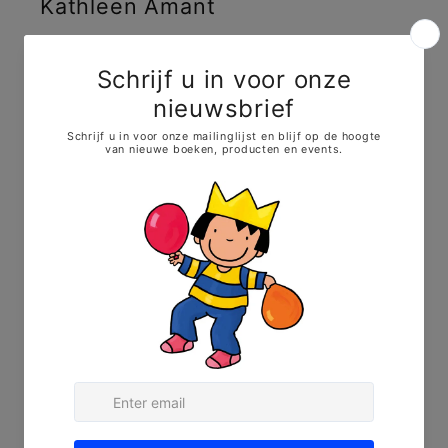
Kathleen Amant
Shop
Hocus Pocus
Evenementen
Blog
Bio
Contact
Zoek