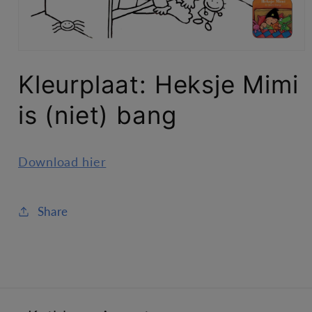
Media
1
Kleurplaat: Heksje Mimi
openen
in
modaal
is (niet) bang
Download hier
Share