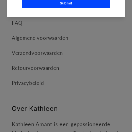
Informatie
FAQ
Algemene voorwaarden
Verzendvoorwaarden
Retourvoorwaarden
Privacybeleid
Over Kathleen
Kathleen Amant is een gepassioneerde