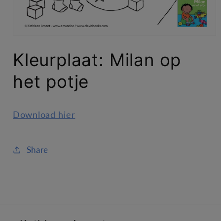
Media
1
Kleurplaat: Milan op
openen
in
modaal
het potje
Download hier
Share