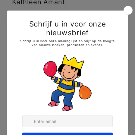
Kathleen Amant
Shop
Hocus Pocus
Evenementen
Blog
Bio
Contact
Zoek