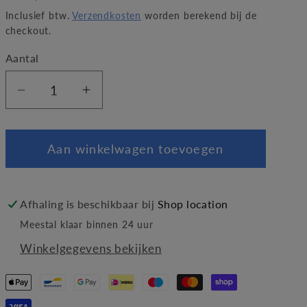
prijs
Inclusief btw.
Verzendkosten
worden berekend bij de
i
checkout.
o
Aantal
Aantal
Aantal
verlagen
verhogen
voor
voor
Aan winkelwagen toevoegen
De
De
eerste
eerste
schooldag
schooldag
van
van
Afhaling is beschikbaar bij
Shop location
Milan
Milan
Meestal klaar binnen 24 uur
Winkelgegevens bekijken