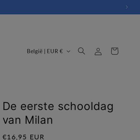
L
Winkelwagen
Inloggen
België | EUR €
a
n
d
/
De eerste schooldag
r
van Milan
e
Normale
€16,95 EUR
g