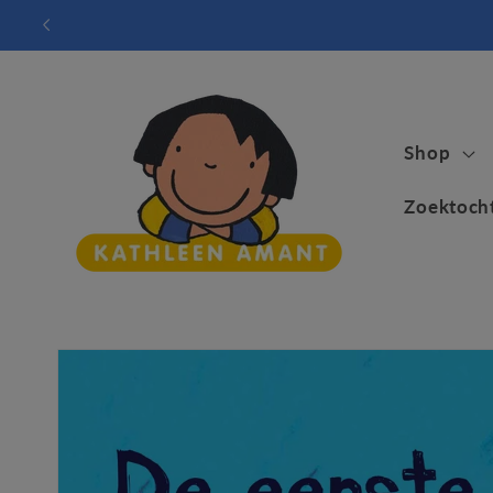
Meteen
naar de
content
Shop
Zoektoch
Ga direct naar
productinformatie