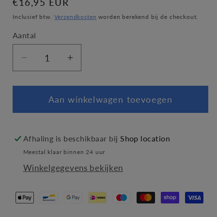
Normale
€16,95 EUR
prijs
Inclusief btw.
Verzendkosten
worden berekend bij de checkout.
Aantal
Aantal
Aantal
verlagen
verhogen
voor
voor
Aan winkelwagen toevoegen
Niet
Niet
huilen,
huilen,
Anna
Anna
Afhaling is beschikbaar bij
Shop location
Meestal klaar binnen 24 uur
Winkelgegevens bekijken