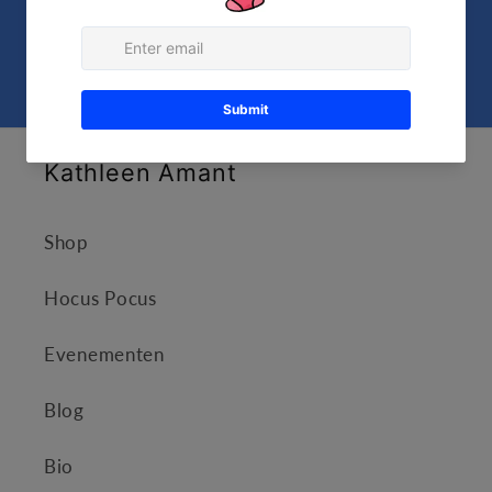
Prentenboeken die
kinderen helpen opgroeien
Kathleen Amant
Shop
Hocus Pocus
Evenementen
Blog
Bio