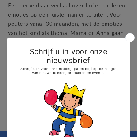
Een herkenbaar verhaal over huilen en leren
emoties op een juiste manier te uiten. Voor
peuters vanaf 30 maanden, met de emoties
van het kind als thema. Mama en Anna gaan
samen naar de winkel. Maar Anna gedraagt
zich niet flink. Ze huilt omdat ze haar
schoenen niet wil aandoen, omdat ze niet in
het autostoeltje wil zitten en omdat ze geen
koekjes in haar karretje mag leggen. Mama
vindt het niet fijn dat Anna zo vaak huilt en
leert haar om te vragen wat ze wil.