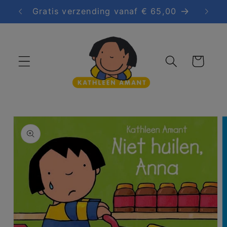
Meteen
Gratis verzending vanaf € 65,00
Grati
naar de
content
Winkelwagen
a direct naar
roductinformatie