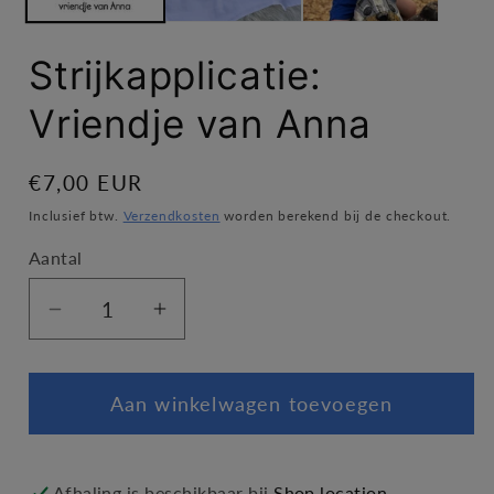
Strijkapplicatie:
Vriendje van Anna
Normale
€7,00 EUR
prijs
Inclusief btw.
Verzendkosten
worden berekend bij de checkout.
Aantal
Aantal
Aantal
verlagen
verhogen
voor
voor
Aan winkelwagen toevoegen
Strijkapplicatie:
Strijkapplicatie:
Vriendje
Vriendje
van
van
Anna
Anna
Afhaling is beschikbaar bij
Shop location