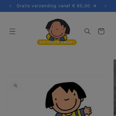
Meteen
Gratis verzending vanaf € 65,00
Grati
naar de
content
Winkelwagen
a direct naar
roductinformatie