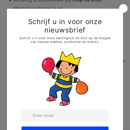
Meestal klaar binnen 24 uur
Winkelgegevens bekijken
Pimp je kleertjes met een Anna
strijkapplicatie.
Strijkinstructies worden steeds
meegeleverd.
+ GRATIS 1 mini strijkapplicatie van Anna.
Formaat: 9 x 8 cm