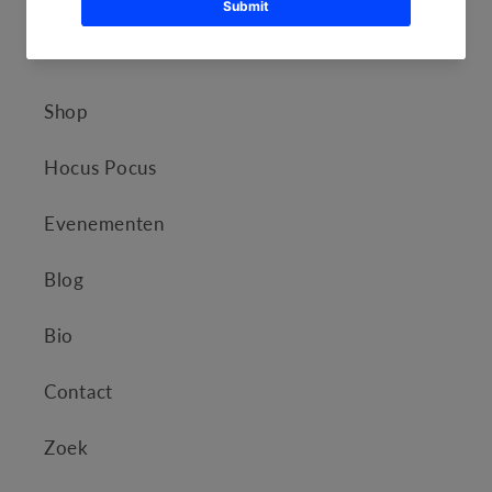
Kathleen Amant
Shop
Hocus Pocus
Evenementen
Blog
Bio
Contact
Zoek