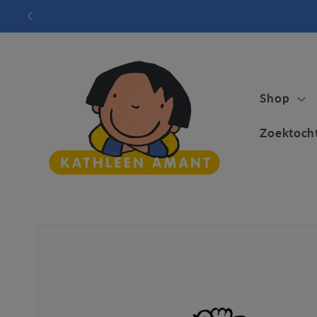
Meteen
naar de
content
Shop
Zoektoch
Ga direct naar
productinformatie