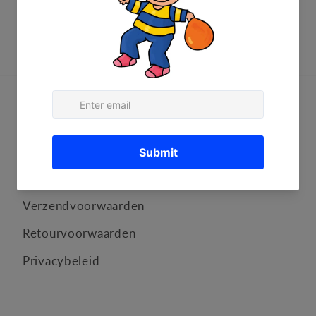
Informatie
FAQ
Algemene voorwaarden
Verzendvoorwaarden
Retourvoorwaarden
Privacybeleid