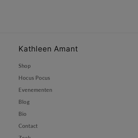
1
openen
in
modaal
Kathleen Amant
Shop
Hocus Pocus
Evenementen
Blog
Bio
Contact
Zoek