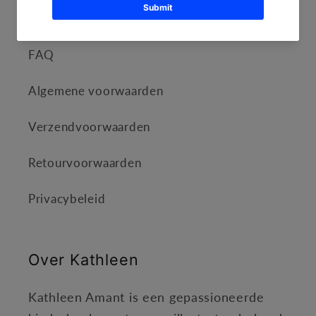
Informatie
FAQ
Algemene voorwaarden
Verzendvoorwaarden
Retourvoorwaarden
Privacybeleid
Over Kathleen
Kathleen Amant is een gepassioneerde