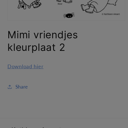
Media
1
Mimi vriendjes
openen
in
modaal
kleurplaat 2
Download hier
Share