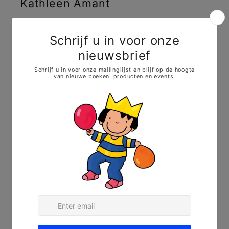
Kathleen Amant
Shop
Hocus Pocus
Evenementen
Blog
Bio
Contact
Zoek